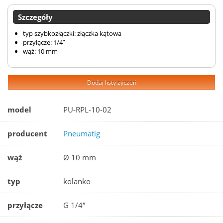
Szczegóły
typ szybkozłączki: złączka kątowa
przyłącze: 1/4″
wąż: 10 mm
Dodaj listy życzeń
model
PU-RPL-10-02
producent
Pneumatig
wąż
Ø 10 mm
typ
kolanko
przyłącze
G 1/4″