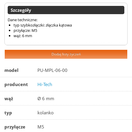
Szczegóły
Dane techniczne:
typ szybkozłączki: złączka kątowa
przyłącze: M5
wąż: 6 mm
Dodaj listy życzeń
model
PU-MPL-06-00
producent
Hi-Tech
wąż
Ø 6 mm
typ
kolanko
przyłącze
M5