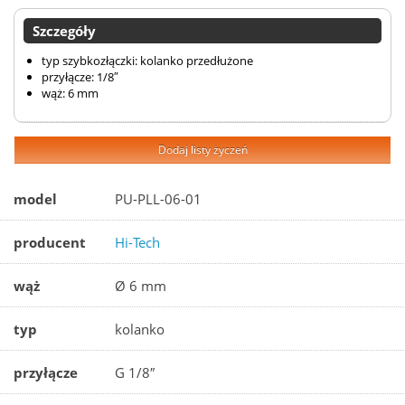
Szczegóły
typ szybkozłączki: kolanko przedłużone
przyłącze: 1/8″
wąż: 6 mm
Dodaj listy życzeń
model
PU-PLL-06-01
producent
Hi-Tech
wąż
Ø 6 mm
typ
kolanko
przyłącze
G 1/8″