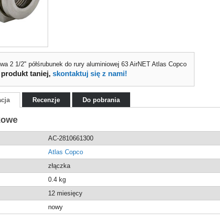
owa 2 1/2" półśrubunek do rury aluminiowej 63 AirNET Atlas Copco
 produkt taniej,
skontaktuj się z nami!
acja
Recenzje
Do pobrania
kowe
AC-2810661300
Atlas Copco
złączka
0.4
kg
12 miesięcy
nowy