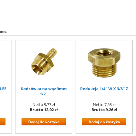
nież
ILEE
Końcówka na wąż 9mm
Redukcja 1/4″ W X 3/8″ Z
1/2″
Netto
9,77 zł
Netto
7,53 zł
Brutto
12,02 zł
Brutto
9,26 zł
Dodaj do koszyka
Dodaj do koszyka