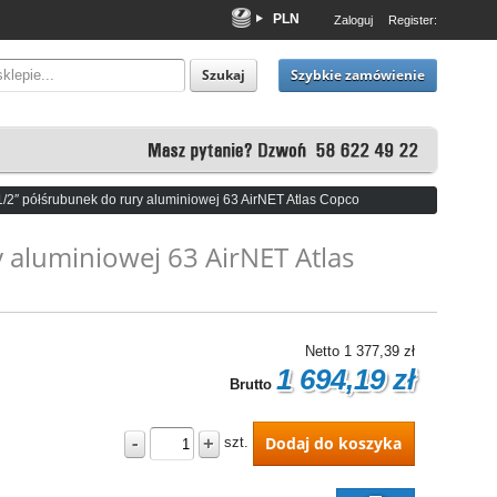
PLN
Zaloguj
Register:
EUR
USD
Szybkie zamówienie
Szukaj
1/2″ półśrubunek do rury aluminiowej 63 AirNET Atlas Copco
 aluminiowej 63 AirNET Atlas
Netto
1 377,39 zł
1 694,19 zł
Brutto
-
+
Dodaj do koszyka
szt.