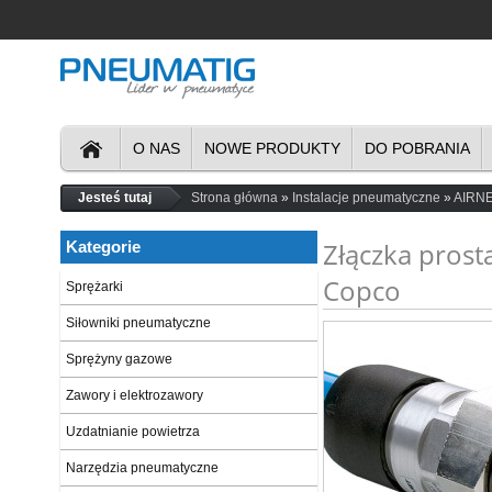
O NAS
NOWE PRODUKTY
DO POBRANIA
Jesteś tutaj
Strona główna
Instalacje pneumatyczne
AIRNE
Złączka prost
Kategorie
Copco
Sprężarki
Siłowniki pneumatyczne
Sprężyny gazowe
Zawory i elektrozawory
Uzdatnianie powietrza
Narzędzia pneumatyczne