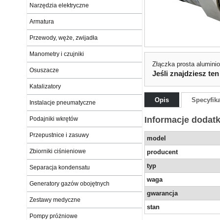
Narzędzia elektryczne
Armatura
Przewody, węże, zwijadła
Manometry i czujniki
Złączka prosta alumini
Osuszacze
Jeśli znajdziesz ten
Katalizatory
Opis
Specyfik
Instalacje pneumatyczne
Informacje dodat
Podajniki wkrętów
Przepustnice i zasuwy
model
Zbiorniki ciśnieniowe
producent
typ
Separacja kondensatu
waga
Generatory gazów obojętnych
gwarancja
Zestawy medyczne
stan
Pompy próżniowe