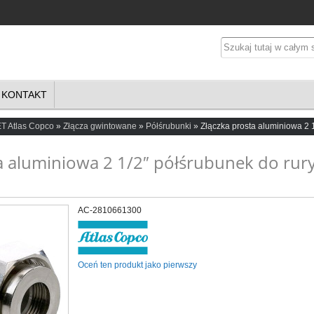
KONTAKT
T Atlas Copco
Złącza gwintowane
Półśrubunki
Złączka prosta aluminiowa 2 
a aluminiowa 2 1/2″ półśrubunek do rury
AC-2810661300
Oceń ten produkt jako pierwszy