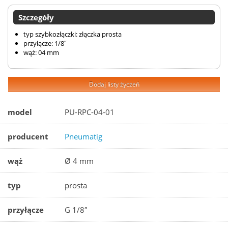
Szczegóły
typ szybkozłączki: złączka prosta
przyłącze: 1/8″
wąż: 04 mm
Dodaj listy życzeń
model
PU-RPC-04-01
producent
Pneumatig
wąż
Ø 4 mm
typ
prosta
przyłącze
G 1/8″