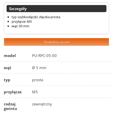
Szczegóły
typ szybkozłączki: złączka prosta
przyłącze: M5
wąż: 05 mm
Dodaj listy życzeń
model
PU-RPC-05-00
wąż
Ø 5 mm
typ
prosta
przyłącze
M5
rodzaj
zewnętrzny
gwintu