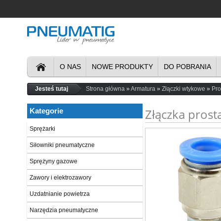
O NAS
NOWE PRODUKTY
DO POBRANIA
Jesteś tutaj
Strona główna
Armatura
Złączki wtykowe
Pro
Złączka prost
Kategorie
Sprężarki
Siłowniki pneumatyczne
Sprężyny gazowe
Zawory i elektrozawory
Uzdatnianie powietrza
Narzędzia pneumatyczne