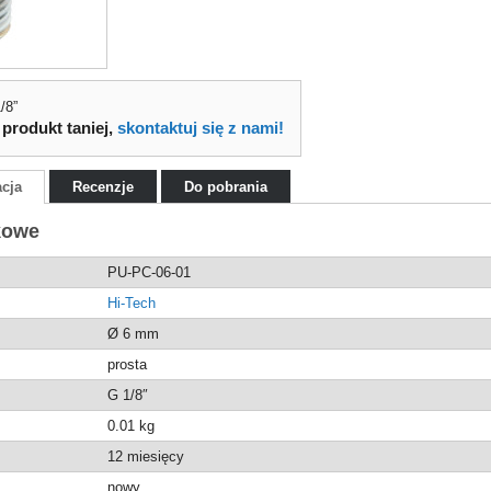
Do
/8”
 produkt taniej,
skontaktuj się z nami!
acja
Recenzje
Do pobrania
kowe
PU-PC-06-01
Hi-Tech
Ø 6 mm
prosta
G 1/8″
0.01
kg
12 miesięcy
nowy