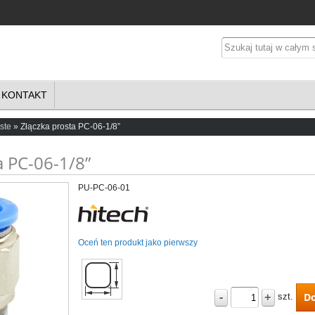
KONTAKT
ste
Złączka prosta PC-06-1/8”
a PC-06-1/8”
PU-PC-06-01
Złąc
Oceń ten produkt jako pierwszy
-
+
Do
szt.