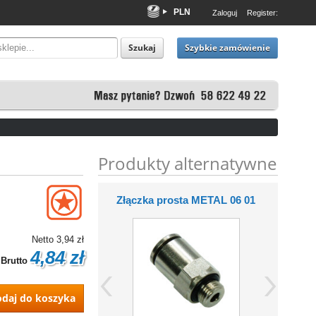
PLN
Zaloguj
Register:
EUR
USD
Szybkie zamówienie
Szukaj
Produkty alternatywne
zka prosta skręcana 6/4
Złączka prosta METAL 06 01
Złączka p
– 1/8”
0
Netto
3,94 zł
4,84 zł
Brutto
daj do koszyka