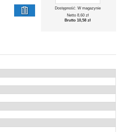
Dostępność:
W magazynie
stępność:
W magazynie
Dostępno
Netto
8,60 zł
listy
Brutto
10,58 zł
Netto
6,24 zł
Net
Brutto
7,68 zł
Brut
życzeń