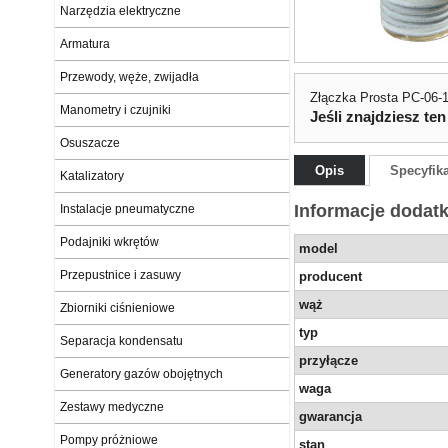
Narzędzia elektryczne
Armatura
Przewody, węże, zwijadła
Złączka Prosta PC-06-1
Manometry i czujniki
Jeśli znajdziesz ten
Osuszacze
Opis
Specyfik
Katalizatory
Informacje dodat
Instalacje pneumatyczne
Podajniki wkrętów
model
Przepustnice i zasuwy
producent
wąż
Zbiorniki ciśnieniowe
typ
Separacja kondensatu
przyłącze
Generatory gazów obojętnych
waga
Zestawy medyczne
gwarancja
Pompy próżniowe
stan