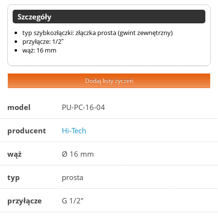
Szczegóły
typ szybkozłączki: złączka prosta (gwint zewnętrzny)
przyłącze: 1/2″
wąż: 16 mm
Dodaj listy życzeń
model
PU-PC-16-04
producent
Hi-Tech
wąż
Ø 16 mm
typ
prosta
przyłącze
G 1/2″