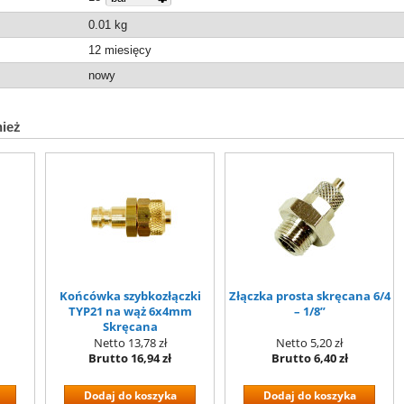
0.01
kg
12 miesięcy
nowy
nież
Końcówka szybkozłączki
Złączka prosta skręcana 6/4
TYP21 na wąż 6x4mm
– 1/8”
Skręcana
Netto
13,78 zł
Netto
5,20 zł
Brutto
16,94 zł
Brutto
6,40 zł
Dodaj do koszyka
Dodaj do koszyka