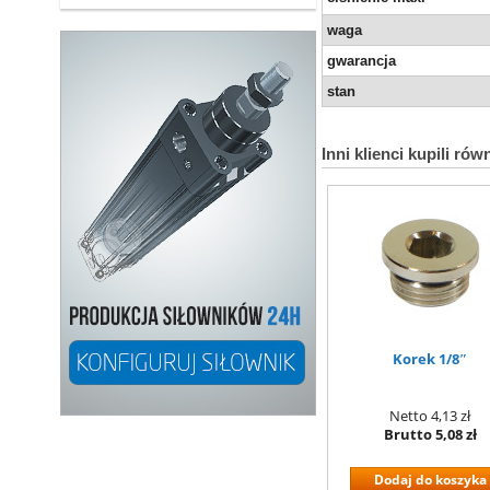
waga
gwarancja
stan
Inni klienci kupili rów
Korek 1/8″
Netto
4,13 zł
Brutto
5,08 zł
Dodaj do koszyka