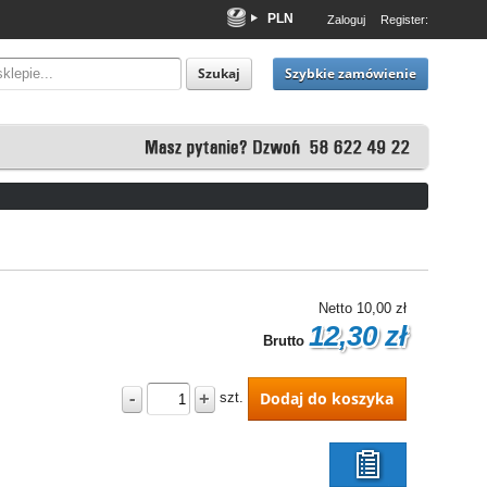
PLN
Zaloguj
Register:
EUR
USD
Szybkie zamówienie
Szukaj
Netto
10,00 zł
12,30 zł
Brutto
-
+
Dodaj do koszyka
szt.