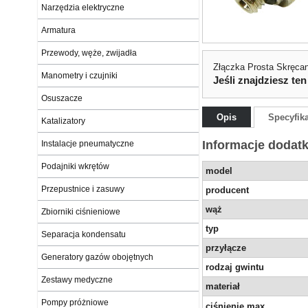
Narzędzia elektryczne
Armatura
Przewody, węże, zwijadła
Złączka Prosta Skręcan
Manometry i czujniki
Jeśli znajdziesz ten
Osuszacze
Opis
Specyfik
Katalizatory
Informacje dodat
Instalacje pneumatyczne
Podajniki wkrętów
model
Przepustnice i zasuwy
producent
wąż
Zbiorniki ciśnieniowe
typ
Separacja kondensatu
przyłącze
Generatory gazów obojętnych
rodzaj gwintu
Zestawy medyczne
materiał
Pompy próżniowe
ciśnienie max.