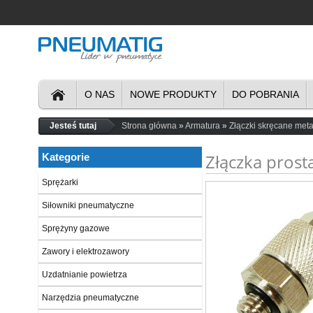
O NAS
NOWE PRODUKTY
DO POBRANIA
Jesteś tutaj
Strona główna
Armatura
Złączki skręcane met
Złączka prost
Kategorie
Sprężarki
Siłowniki pneumatyczne
Sprężyny gazowe
Zawory i elektrozawory
Uzdatnianie powietrza
Narzędzia pneumatyczne