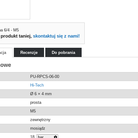
a 6/4 - M5
 produkt taniej,
skontaktuj się z nami!
acja
Recenzje
Do pobrania
kowe
PU-RPCS-06-00
Hi-Tech
Ø 6 × 4 mm
prosta
M5
zewnętrzny
mosiądz
18