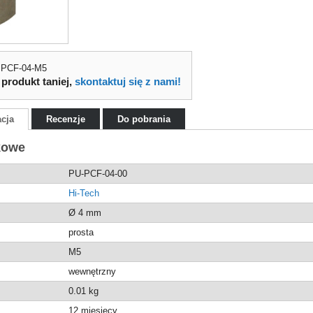
a PCF-04-M5
 produkt taniej,
skontaktuj się z nami!
acja
Recenzje
Do pobrania
kowe
PU-PCF-04-00
Hi-Tech
Ø 4 mm
prosta
M5
wewnętrzny
0.01
kg
12 miesięcy