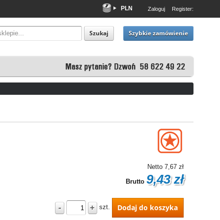
PLN
Zaloguj
Register:
EUR
USD
Szybkie zamówienie
Szukaj
Netto
7,67 zł
9,43 zł
Brutto
-
+
Dodaj do koszyka
szt.