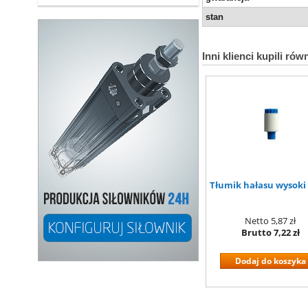
stan
Inni klienci kupili rów
Tłumik hałasu wysoki
Netto
5,87 zł
Brutto
7,22 zł
Dodaj do koszyka