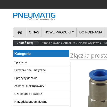
O NAS
NOWE PRODUKTY
DO POBRANIA
Jesteś tutaj
Strona główna
Armatura
Złączki wtykowe
Pro
Złączka pros
Kategorie
Sprężarki
Siłowniki pneumatyczne
Sprężyny gazowe
Zawory i elektrozawory
Uzdatnianie powietrza
Narzędzia pneumatyczne