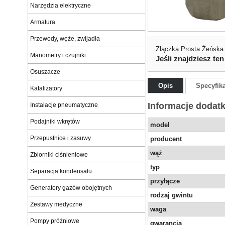
Narzędzia elektryczne
Armatura
Przewody, węże, zwijadła
Złączka Prosta Żeńsk
Manometry i czujniki
Jeśli znajdziesz ten
Osuszacze
Opis
Specyfik
Katalizatory
Informacje dodat
Instalacje pneumatyczne
Podajniki wkrętów
model
Przepustnice i zasuwy
producent
wąż
Zbiorniki ciśnieniowe
typ
Separacja kondensatu
przyłącze
Generatory gazów obojętnych
rodzaj gwintu
Zestawy medyczne
waga
Pompy próżniowe
gwarancja