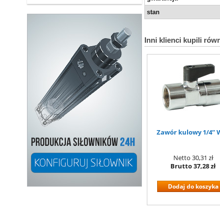
stan
Inni klienci kupili rów
Zawór kulowy 1/4”
Netto
30,31 zł
Brutto
37,28 zł
Dodaj do koszyka