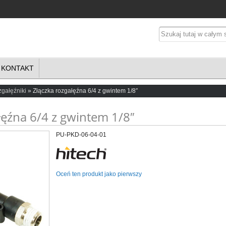
KONTAKT
gałęźniki
Złączka rozgałęźna 6/4 z gwintem 1/8″
łęźna 6/4 z gwintem 1/8″
PU-PKD-06-04-01
Oceń ten produkt jako pierwszy