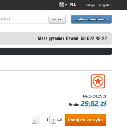
PLN
Zaloguj
Register:
EUR
USD
Szybkie zamówienie
Szukaj
Netto
24,25 zł
29,82 zł
Brutto
-
+
Dodaj do koszyka
szt.