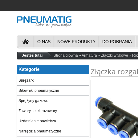
O NAS
NOWE PRODUKTY
DO POBRANIA
Jesteś tutaj
Strona główna
Armatura
Złączki wtykowe
Roz
Złączka rozga
Kategorie
Sprężarki
Siłowniki pneumatyczne
Sprężyny gazowe
Zawory i elektrozawory
Uzdatnianie powietrza
Narzędzia pneumatyczne