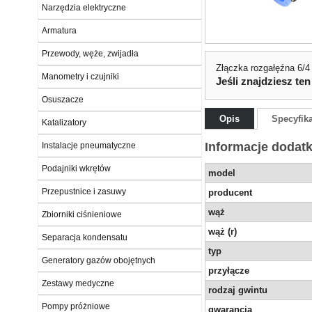
Narzędzia elektryczne
Armatura
Przewody, węże, zwijadła
Złączka rozgałęźna 6/4
Manometry i czujniki
Jeśli znajdziesz ten
Osuszacze
Opis
Specyfik
Katalizatory
Informacje dodat
Instalacje pneumatyczne
Podajniki wkrętów
model
Przepustnice i zasuwy
producent
wąż
Zbiorniki ciśnieniowe
wąż (r)
Separacja kondensatu
typ
Generatory gazów obojętnych
przyłącze
Zestawy medyczne
rodzaj gwintu
Pompy próżniowe
gwarancja