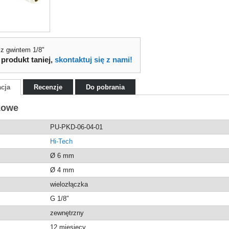
 z gwintem 1/8"
 produkt taniej,
skontaktuj się z nami!
acja
Recenzje
Do pobrania
kowe
PU-PKD-06-04-01
Hi-Tech
Ø 6 mm
Ø 4 mm
wielozłączka
G 1/8″
zewnętrzny
12 miesięcy