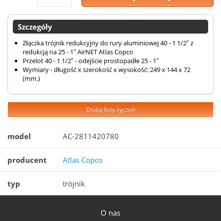
Szczegóły
Złączka trójnik redukcyjny do rury aluminiowej 40 - 1 1/2″ z
redukcją na 25 - 1″ AirNET Atlas Copco
Przelot 40 - 1 1/2″ - odejście prostopadłe 25 - 1″
Wymiary - długość x szerokość x wysokość: 249 x 144 x 72
(mm.)
Dodaj listy życzeń
model
AC-2811420780
producent
Atlas Copco
typ
trójnik
O nas