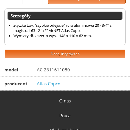
Szczegóły
Złączka tzw. "szybkie odejście" rura aluminiowa 20 - 3/4″ z
magistrali 63 - 2 1/2″ AirNET Atlas Copco
Wymiary dł. x szer. x wys. : 148 x 110 x 62 mm.
Dodaj listy życzeń
model
AC-2811611080
producent
Atlas Copco
O nas
Praca