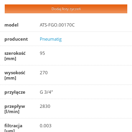
Dodaj listy życzeń
model
ATS-FGO.00170C
producent
Pneumatig
szerokość
95
[mm]
wysokość
270
[mm]
przyłącze
G 3/4″
przepływ
2830
[l/min]
filtracja
0.003
[µm]