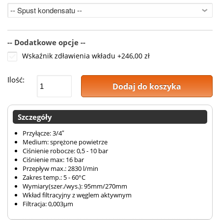
-- Dodatkowe opcje --
Wskaźnik zdławienia wkładu
+
246,00 zł
Ilość:
Dodaj do koszyka
Szczegóły
Przyłącze: 3/4″
Medium: sprężone powietrze
Ciśnienie robocze: 0,5 - 10 bar
Ciśnienie max: 16 bar
Przepływ max.: 2830 l/min
Zakres temp.: 5 - 60°C
Wymiary(szer./wys.): 95mm/270mm
Wkład filtracyjny z węglem aktywnym
Filtracja: 0,003µm