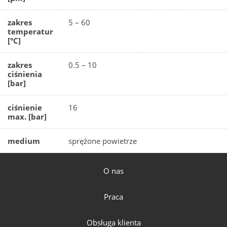
zakres
5 – 60
temperatur
[°C]
zakres
0.5 – 10
ciśnienia
[bar]
ciśnienie
16
max. [bar]
medium
sprężone powietrze
O nas
Praca
Obsługa klienta