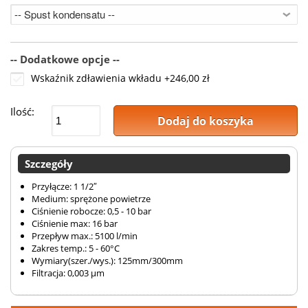
-- Dodatkowe opcje --
Wskaźnik zdławienia wkładu
+
246,00 zł
Ilość:
Dodaj do koszyka
Szczegóły
Przyłącze: 1 1/2″
Medium: sprężone powietrze
Ciśnienie robocze: 0,5 - 10 bar
Ciśnienie max: 16 bar
Przepływ max.: 5100 l/min
Zakres temp.: 5 - 60°C
Wymiary(szer./wys.): 125mm/300mm
Filtracja: 0,003 µm