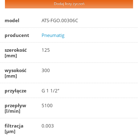
Dodaj listy życzeń
model
ATS-FGO.00306C
producent
Pneumatig
szerokość
125
[mm]
wysokość
300
[mm]
przyłącze
G 1 1/2″
przepływ
5100
[l/min]
filtracja
0.003
[µm]