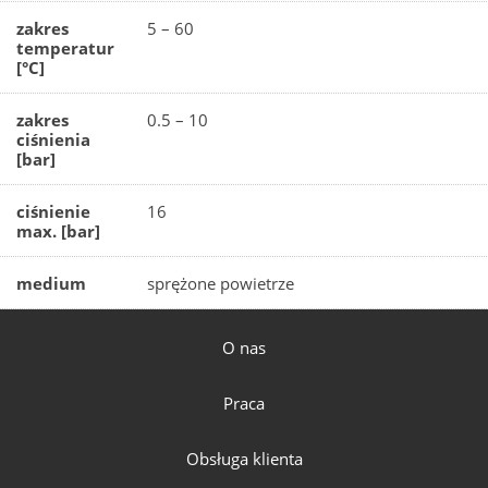
zakres
5 – 60
temperatur
[°C]
zakres
0.5 – 10
ciśnienia
[bar]
ciśnienie
16
max. [bar]
medium
sprężone powietrze
O nas
Praca
Obsługa klienta