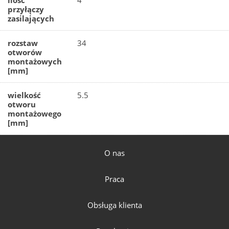
ilość
4
przyłączy
zasilających
rozstaw
34
otworów
montażowych
[mm]
wielkość
5.5
otworu
montażowego
[mm]
O nas
Praca
Obsługa klienta