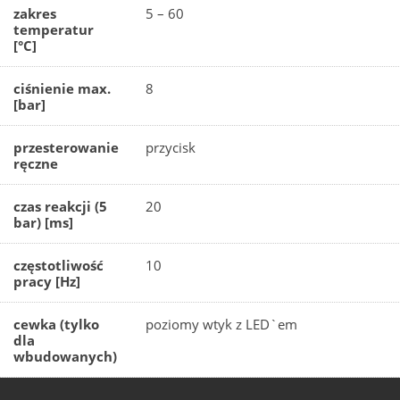
zakres
5 – 60
temperatur
[°C]
ciśnienie max.
8
[bar]
przesterowanie
przycisk
ręczne
czas reakcji (5
20
bar) [ms]
częstotliwość
10
pracy [Hz]
cewka (tylko
poziomy wtyk z LED`em
dla
wbudowanych)