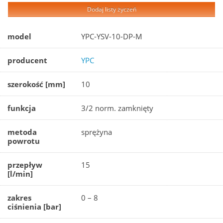
Dodaj listy życzeń
model
YPC-YSV-10-DP-M
producent
YPC
szerokość [mm]
10
funkcja
3/2 norm. zamknięty
metoda
sprężyna
powrotu
przepływ
15
[l/min]
zakres
0 – 8
ciśnienia [bar]