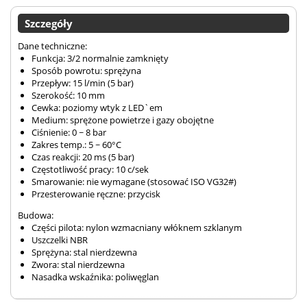
Szczegóły
Dane techniczne:
Funkcja: 3/2 normalnie zamknięty
Sposób powrotu: sprężyna
Przepływ: 15 l/min (5 bar)
Szerokość: 10 mm
Cewka: poziomy wtyk z LED`em
Medium: sprężone powietrze i gazy obojętne
Ciśnienie: 0 ~ 8 bar
Zakres temp.: 5 ~ 60°C
Czas reakcji: 20 ms (5 bar)
Częstotliwość pracy: 10 c/sek
Smarowanie: nie wymagane (stosować ISO VG32#)
Przesterowanie ręczne: przycisk
Budowa:
Części pilota: nylon wzmacniany włóknem szklanym
Uszczelki NBR
Sprężyna: stal nierdzewna
Zwora: stal nierdzewna
Nasadka wskaźnika: poliwęglan