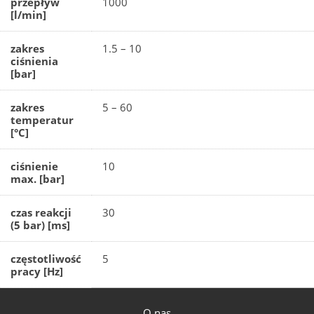
przepływ
1000
[l/min]
zakres
1.5 – 10
ciśnienia
[bar]
zakres
5 – 60
temperatur
[°C]
ciśnienie
10
max. [bar]
czas reakcji
30
(5 bar) [ms]
częstotliwość
5
pracy [Hz]
O nas