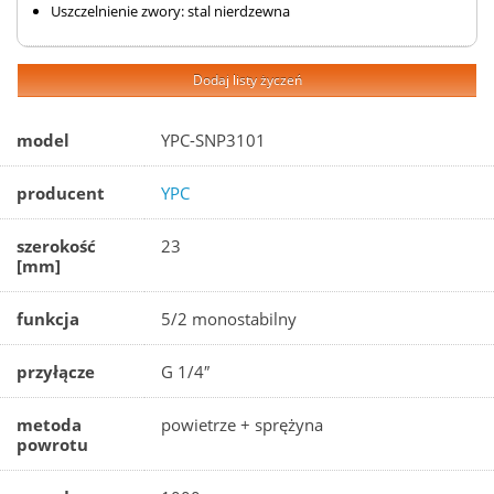
Uszczelnienie zwory: stal nierdzewna
Dodaj listy życzeń
model
YPC-SNP3101
producent
YPC
szerokość
23
[mm]
funkcja
5/2 monostabilny
przyłącze
G 1/4″
metoda
powietrze + sprężyna
powrotu