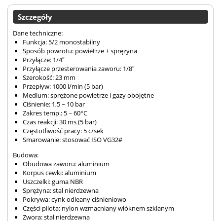
Szczegóły
Dane techniczne:
Funkcja: 5/2 monostabilny
Sposób powrotu: powietrze + sprężyna
Przyłącze: 1/4″
Przyłącze przesterowania zaworu: 1/8″
Szerokość: 23 mm
Przepływ: 1000 l/min (5 bar)
Medium: sprężone powietrze i gazy obojętne
Ciśnienie: 1,5 ~ 10 bar
Zakres temp.: 5 ~ 60°C
Czas reakcji: 30 ms (5 bar)
Częstotliwość pracy: 5 c/sek
Smarowanie: stosować ISO VG32#
Budowa:
Obudowa zaworu: aluminium
Korpus cewki: aluminium
Uszczelki: guma NBR
Sprężyna: stal nierdzewna
Pokrywa: cynk odleany ciśnieniowo
Części pilota: nylon wzmacniany włóknem szklanym
Zwora: stal nierdzewna