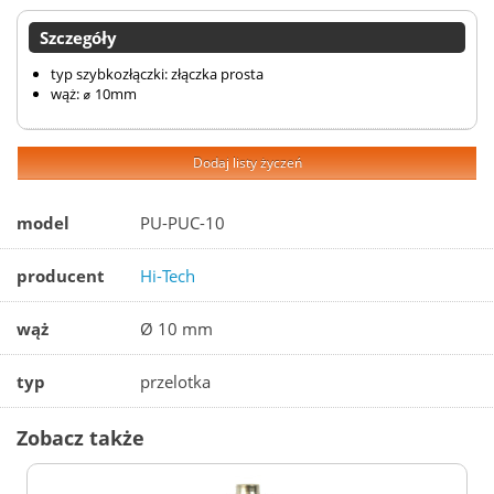
Szczegóły
typ szybkozłączki: złączka prosta
wąż: ⌀ 10mm
Dodaj listy życzeń
model
PU-PUC-10
producent
Hi-Tech
wąż
Ø 10 mm
typ
przelotka
Zobacz także