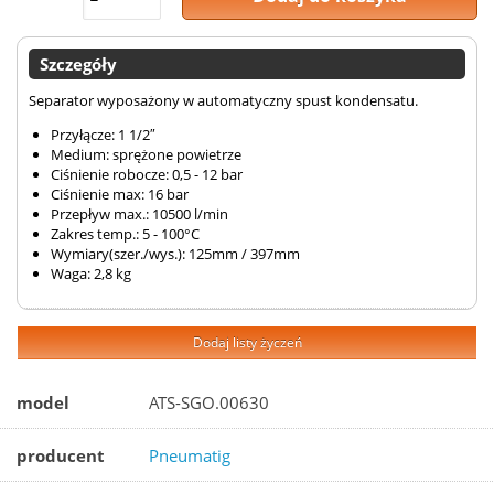
Szczegóły
Separator wyposażony w automatyczny spust kondensatu.
Przyłącze: 1 1/2″
Medium: sprężone powietrze
Ciśnienie robocze: 0,5 - 12 bar
Ciśnienie max: 16 bar
Przepływ max.: 10500 l/min
Zakres temp.: 5 - 100°C
Wymiary(szer./wys.): 125mm / 397mm
Waga: 2,8 kg
Dodaj listy życzeń
model
ATS-SGO.00630
producent
Pneumatig