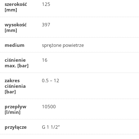
szerokość
125
[mm]
wysokość
397
[mm]
medium
sprężone powietrze
ciśnienie
16
max. [bar]
zakres
0.5 – 12
ciśnienia
[bar]
przepływ
10500
[l/min]
przyłącze
G 1 1/2″