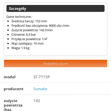
Szczegóły
Dane techniczne:
Średnica tarczy: 153 mm
Prędkość bez obciążenia: 9000 obr./min
Zużycie powietrza: 142 l/min
Ciśnienie: 6,3 bar
Przyłącze powietrza: 1/4″
Wąż zasilający: 10 mm
Waga: 1.9 kg
Dodaj listy życzeń
model
ST-7715P
producent
Sumake
zużycie
142
powietrza
(bez