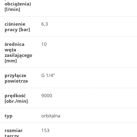
obciążenia)
[l/min]
ciśnienie
6.3
pracy [bar]
średnica
10
węża
zasilającego
[mm]
przyłącze
G 1/4″
powietrza
prędkość
9000
[obr./min]
typ
orbitalna
rozmiar
153
tarczy