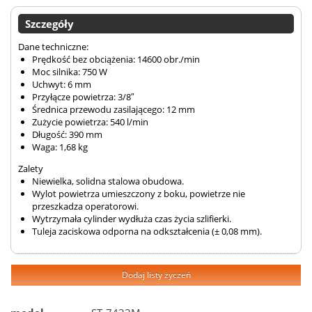
Szczegóły
Dane techniczne:
Prędkość bez obciążenia: 14600 obr./min
Moc silnika: 750 W
Uchwyt: 6 mm
Przyłącze powietrza: 3/8″
Średnica przewodu zasilającego: 12 mm
Zużycie powietrza: 540 l/min
Długość: 390 mm
Waga: 1,68 kg
Zalety
Niewielka, solidna stalowa obudowa.
Wylot powietrza umieszczony z boku, powietrze nie
przeszkadza operatorowi.
Wytrzymała cylinder wydłuża czas życia szlifierki.
Tuleja zaciskowa odporna na odkształcenia (± 0,08 mm).
Dodaj listy życzeń