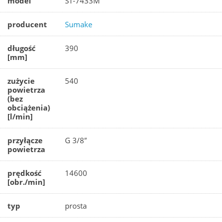
model
ST-7433M
producent
Sumake
długość
390
[mm]
zużycie
540
powietrza
(bez
obciążenia)
[l/min]
przyłącze
G 3/8″
powietrza
prędkość
14600
[obr./min]
typ
prosta