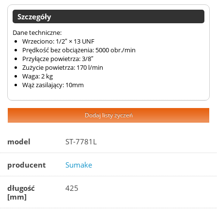
Szczegóły
Dane techniczne:
Wrzeciono: 1/2″ × 13 UNF
Prędkość bez obciążenia: 5000 obr./min
Przyłącze powietrza: 3/8″
Zużycie powietrza: 170 l/min
Waga: 2 kg
Wąż zasilający: 10mm
Dodaj listy życzeń
model
ST-7781L
producent
Sumake
długość
425
[mm]