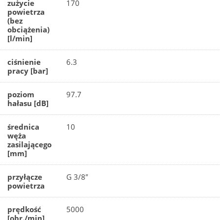
zużycie
170
powietrza
(bez
obciążenia)
[l/min]
ciśnienie
6.3
pracy [bar]
poziom
97.7
hałasu [dB]
średnica
10
węża
zasilającego
[mm]
przyłącze
G 3/8″
powietrza
prędkość
5000
[obr./min]