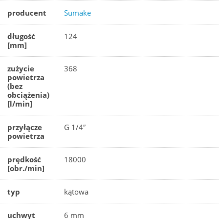
producent
Sumake
długość
124
[mm]
zużycie
368
powietrza
(bez
obciążenia)
[l/min]
przyłącze
G 1/4″
powietrza
prędkość
18000
[obr./min]
typ
kątowa
uchwyt
6 mm