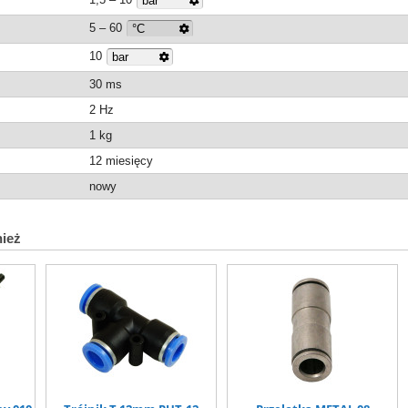
5 – 60
10
30 ms
2 Hz
1
kg
12 miesięcy
nowy
nież