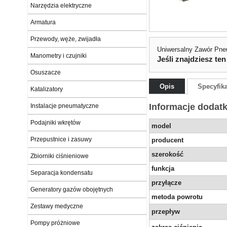
Narzędzia elektryczne
Armatura
Przewody, węże, zwijadła
Uniwersalny Zawór Pn
Manometry i czujniki
Jeśli znajdziesz ten
Osuszacze
Opis
Specyfik
Katalizatory
Informacje dodat
Instalacje pneumatyczne
Podajniki wkrętów
model
Przepustnice i zasuwy
producent
szerokość
Zbiorniki ciśnieniowe
funkcja
Separacja kondensatu
przyłącze
Generatory gazów obojętnych
metoda powrotu
Zestawy medyczne
przepływ
Pompy próżniowe