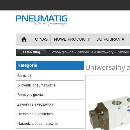
O NAS
NOWE PRODUKTY
DO POBRANIA
Jesteś tutaj
Strona główna
Zawory i elektrozawory
Zawory
Uniwersalny 
Kategorie
Sprężarki
Siłowniki pneumatyczne
Sprężyny gazowe
Zawory i elektrozawory
Uzdatnianie powietrza
Narzędzia pneumatyczne