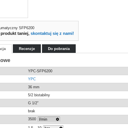
eumatyczny SFP6200
 produkt taniej,
skontaktuj się z nami!
acja
Recenzje
Do pobrania
kowe
YPC-SFP6200
YPC
36 mm
5/2 bistabilny
G 1/2″
brak
3500
1,5 – 10