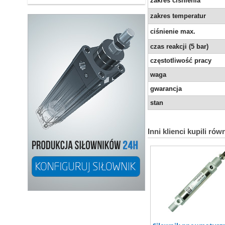
zakres ciśnienia
zakres temperatur
ciśnienie max.
czas reakcji (5 bar)
częstotliwość pracy
waga
gwarancja
stan
Inni klienci kupili rów