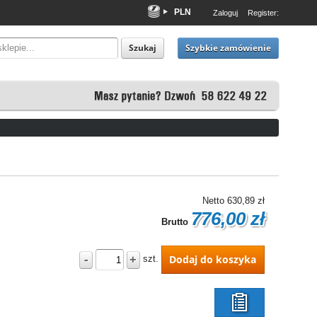
PLN
Zaloguj
Register:
EUR
USD
Szybkie zamówienie
Szukaj
Netto
630,89 zł
776,00 zł
Brutto
-
+
Dodaj do koszyka
szt.