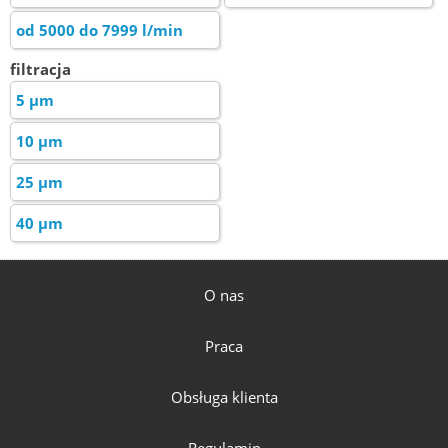
od 5000 do 7999 l/min
filtracja
5 µm
10 µm
25 µm
40 µm
O nas
Praca
Obsługa klienta