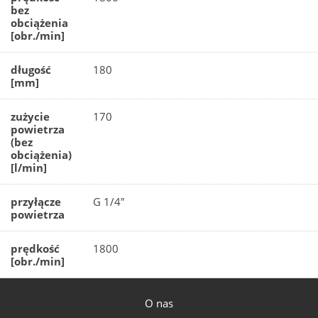
bez
obciążenia
[obr./min]
długość
180
[mm]
zużycie
170
powietrza
(bez
obciążenia)
[l/min]
przyłącze
G 1/4″
powietrza
prędkość
1800
[obr./min]
O nas