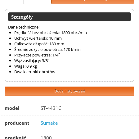
Szczegóły
Dane techniczne:
Prędkość bez obciążenia: 1800 obr./min
Uchwyt wiertarski: 10 mm
Całkowita długość: 180 mm
Średnie zużycie powietrza: 170 l/min
Przyłącze powietrza: 1/4″
Wąż zasilający: 3/8″
Waga: 0,9 kg
Dwa kierunki obrotów
Dodaj listy życzeń
model
ST-4431C
producent
Sumake
prędkość
1800