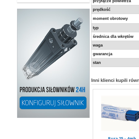
przyłącze powietrza
prędkość
moment obrotowy
typ
średnica dla wkrętów
waga
gwarancja
stan
Inni klienci kupili rów
Rura 25 – 4mb