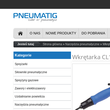
O NAS
NOWE PRODUKTY
DO POBRANIA
Jesteś tutaj
Strona główna
Narzędzia pneumatyczne
Wkręt
Wkrętarka CL1
Kategorie
Sprężarki
Siłowniki pneumatyczne
Sprężyny gazowe
Zawory i elektrozawory
Uzdatnianie powietrza
Narzędzia pneumatyczne