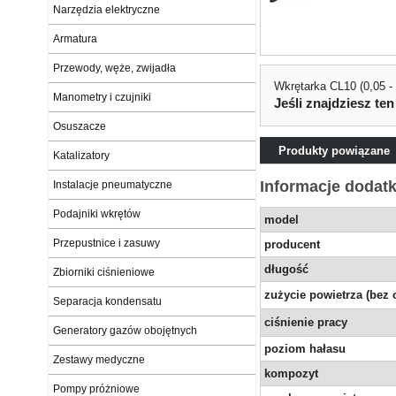
Narzędzia elektryczne
Armatura
Przewody, węże, zwijadła
Wkrętarka CL10 (0,05 -
Manometry i czujniki
Jeśli znajdziesz ten
Osuszacze
Produkty powiązane
Katalizatory
Informacje dodat
Instalacje pneumatyczne
Podajniki wkrętów
model
Przepustnice i zasuwy
producent
długość
Zbiorniki ciśnieniowe
zużycie powietrza (bez 
Separacja kondensatu
ciśnienie pracy
Generatory gazów obojętnych
poziom hałasu
Zestawy medyczne
kompozyt
Pompy próżniowe