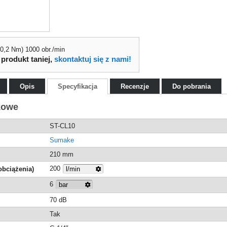
 0,2 Nm) 1000 obr./min
 produkt taniej,
skontaktuj się z nami!
Opis
Specyfikacja
Recenzje
Do pobrania
kowe
ST-CL10
Sumake
210 mm
200
obciążenia)
6
70 dB
Tak