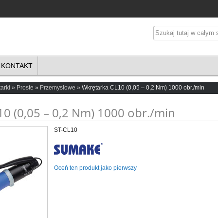
KONTAKT
arki
Proste
Przemysłowe
Wkrętarka CL10 (0,05 – 0,2 Nm) 1000 obr./min
0 (0,05 – 0,2 Nm) 1000 obr./min
ST-CL10
Oceń ten produkt jako pierwszy