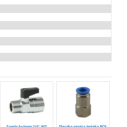
Zawór kulowy 1/4″ WZ
Złączka prosta żeńska PCF-