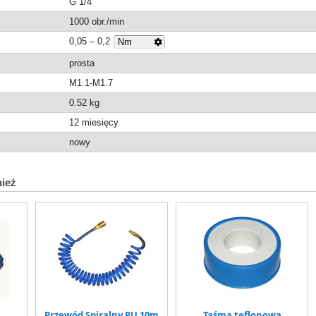
G 1/4″
1000 obr./min
0,05 – 0,2
prosta
M1.1-M1.7
0.52
kg
12 miesięcy
nowy
nież
Przewód Spiralny PU 10m
Taśma teflonowa