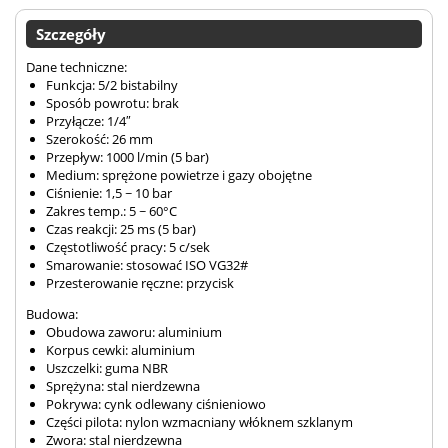
Szczegóły
Dane techniczne:
Funkcja: 5/2 bistabilny
Sposób powrotu: brak
Przyłącze: 1/4″
Szerokość: 26 mm
Przepływ: 1000 l/min (5 bar)
Medium: sprężone powietrze i gazy obojętne
Ciśnienie: 1,5 ~ 10 bar
Zakres temp.: 5 ~ 60°C
Czas reakcji: 25 ms (5 bar)
Częstotliwość pracy: 5 c/sek
Smarowanie: stosować ISO VG32#
Przesterowanie ręczne: przycisk
Budowa:
Obudowa zaworu: aluminium
Korpus cewki: aluminium
Uszczelki: guma NBR
Sprężyna: stal nierdzewna
Pokrywa: cynk odlewany ciśnieniowo
Części pilota: nylon wzmacniany włóknem szklanym
Zwora: stal nierdzewna