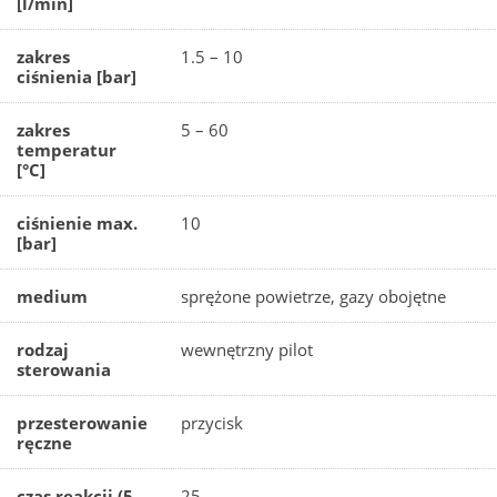
[l/min]
zakres
1.5 – 10
ciśnienia [bar]
zakres
5 – 60
temperatur
[°C]
ciśnienie max.
10
[bar]
medium
sprężone powietrze, gazy obojętne
rodzaj
wewnętrzny pilot
sterowania
przesterowanie
przycisk
ręczne
czas reakcji (5
25