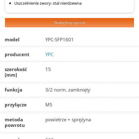
Uszczelnienie zwory: stal nierdzewna
Dodaj listy życzeń
model
YPC-SFP1601
producent
YPC
szerokość
15
[mm]
funkcja
3/2 norm. zamknięty
przyłącze
M5
metoda
powietrze + sprężyna
powrotu