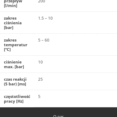
przepływ
200
[l/min]
zakres
1.5 – 10
ciśnienia
[bar]
zakres
5 – 60
temperatur
[°C]
ciśnienie
10
max. [bar]
czas reakcji
25
(5 bar) [ms]
częstotliwość
5
pracy [Hz]
O nas