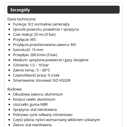
Szczegóły
Dane techniczne:
Funkcja: 3/2 normalnie zamknięty
Sposób powrotu: powietrze + sprężyna
Czas reakcji: 25 ms (5 bar)
Przyłącze: M5
Przyłącze przesterowania zaworu: M5
Szerokość: 15 mm
Przepływ: 200 l/min (5 bar)
Medium: sprężone powietrze i gazy obojętne
Ciśnienie: 1,5 ~ 10 bar
Zakres temp.: 5 ~ 60°C
Częstotliwość pracy: 5 c/sek
Smarowanie: stosować ISO VG32#
Budowa:
Obudowa zaworu: aluminium
Korpus cewki: aluminium
Uszczelki: guma NBR
Sprężyna: stal nierdzewna
Pokrywa: cynk odleany ciśnieniowo
Części pilota: nylon wzmacniany włóknem szklanym
Zwora: stal nierdzewna