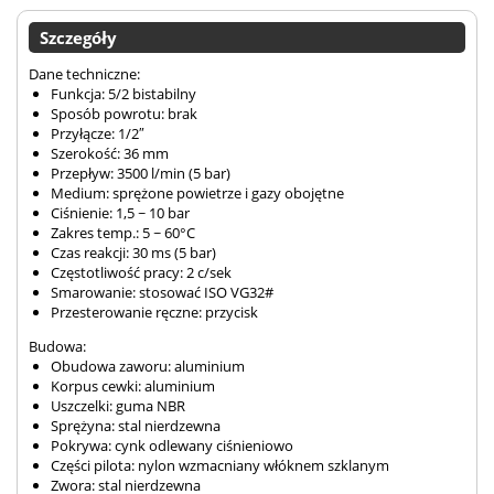
Szczegóły
Dane techniczne:
Funkcja: 5/2 bistabilny
Sposób powrotu: brak
Przyłącze: 1/2″
Szerokość: 36 mm
Przepływ: 3500 l/min (5 bar)
Medium: sprężone powietrze i gazy obojętne
Ciśnienie: 1,5 ~ 10 bar
Zakres temp.: 5 ~ 60°C
Czas reakcji: 30 ms (5 bar)
Częstotliwość pracy: 2 c/sek
Smarowanie: stosować ISO VG32#
Przesterowanie ręczne: przycisk
Budowa:
Obudowa zaworu: aluminium
Korpus cewki: aluminium
Uszczelki: guma NBR
Sprężyna: stal nierdzewna
Pokrywa: cynk odlewany ciśnieniowo
Części pilota: nylon wzmacniany włóknem szklanym
Zwora: stal nierdzewna