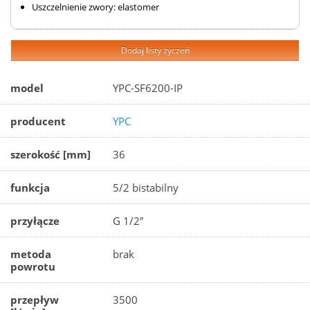
Uszczelnienie zwory: elastomer
Dodaj listy życzeń
model
YPC-SF6200-IP
producent
YPC
szerokość [mm]
36
funkcja
5/2 bistabilny
przyłącze
G 1/2″
metoda
brak
powrotu
przepływ
3500