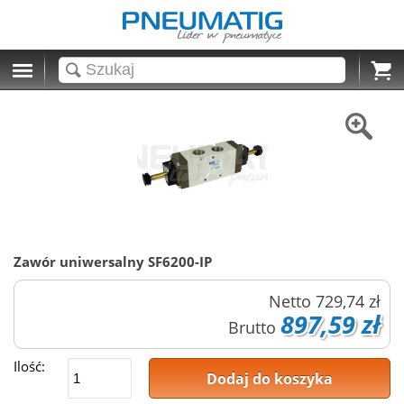
Cart
Zawór uniwersalny SF6200-IP
Netto
729,74 zł
897,59 zł
Brutto
Ilość:
Dodaj do koszyka