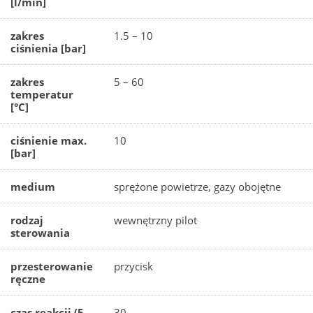
[l/min]
zakres
1.5 – 10
ciśnienia [bar]
zakres
5 – 60
temperatur
[°C]
ciśnienie max.
10
[bar]
medium
sprężone powietrze, gazy obojętne
rodzaj
wewnętrzny pilot
sterowania
przesterowanie
przycisk
ręczne
czas reakcji (5
30