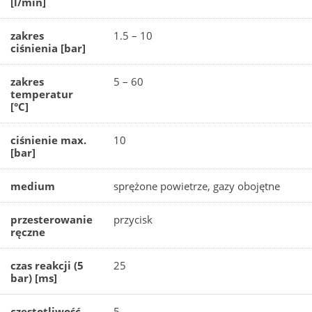
[l/min]
zakres
1.5 – 10
ciśnienia [bar]
zakres
5 – 60
temperatur
[°C]
ciśnienie max.
10
[bar]
medium
sprężone powietrze, gazy obojętne
przesterowanie
przycisk
ręczne
czas reakcji (5
25
bar) [ms]
częstotliwość
5