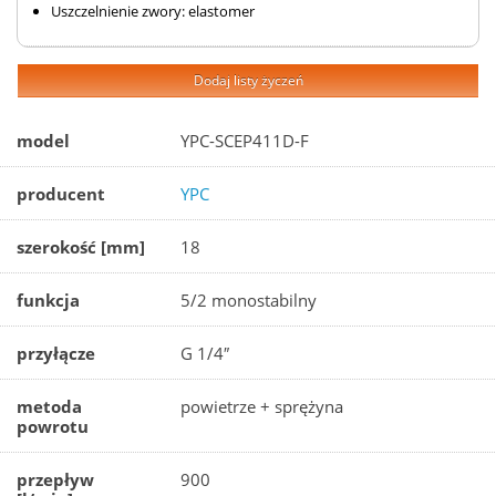
Uszczelnienie zwory: elastomer
Dodaj listy życzeń
model
YPC-SCEP411D-F
producent
YPC
szerokość [mm]
18
funkcja
5/2 monostabilny
przyłącze
G 1/4″
metoda
powietrze + sprężyna
powrotu
przepływ
900