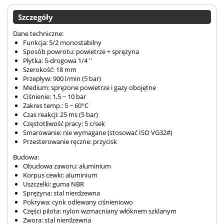
Szczegóły
Dane techniczne:
Funkcja: 5/2 monostabilny
Sposób powrotu: powietrze + sprężyna
Płytka: 5-drogowa 1/4 ''
Szerokość: 18 mm
Przepływ: 900 l/min (5 bar)
Medium: sprężone powietrze i gazy obojętne
Ciśnienie: 1,5 ~ 10 bar
Zakres temp.: 5 ~ 60°C
Czas reakcji: 25 ms (5 bar)
Częstotliwość pracy: 5 c/sek
Smarowanie: nie wymagane (stosować ISO VG32#)
Przesterowanie ręczne: przycisk
Budowa:
Obudowa zaworu: aluminium
Korpus cewki: aluminium
Uszczelki: guma NBR
Sprężyna: stal nierdzewna
Pokrywa: cynk odlewany ciśnieniowo
Części pilota: nylon wzmacniany włóknem szklanym
Zwora: stal nierdzewna