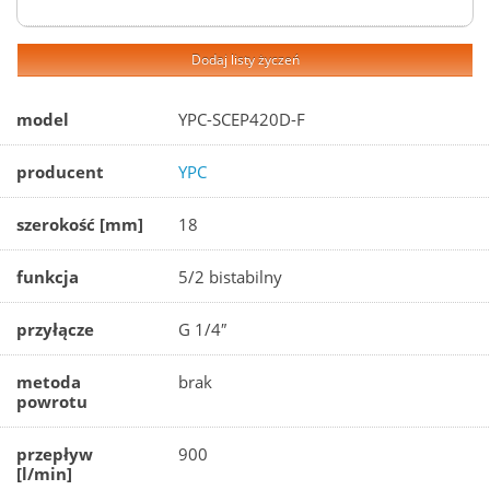
Dodaj listy życzeń
model
YPC-SCEP420D-F
producent
YPC
szerokość [mm]
18
funkcja
5/2 bistabilny
przyłącze
G 1/4″
metoda
brak
powrotu
przepływ
900
[l/min]