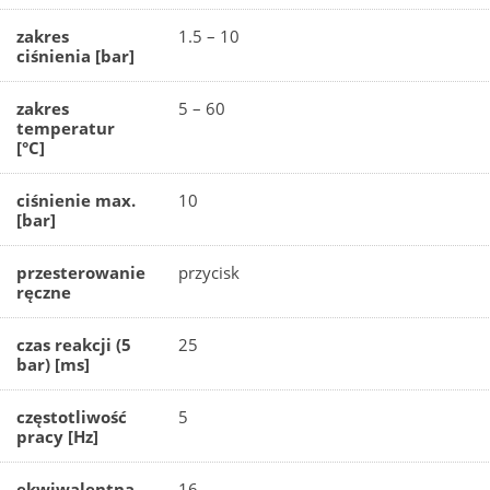
zakres
1.5 – 10
ciśnienia [bar]
zakres
5 – 60
temperatur
[°C]
ciśnienie max.
10
[bar]
przesterowanie
przycisk
ręczne
czas reakcji (5
25
bar) [ms]
częstotliwość
5
pracy [Hz]
ekwiwalentna
16