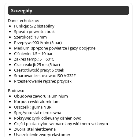
Szczegóły
Dane techniczne:
Funkcja: 5/2 bistabilny
Sposób powrotu: brak
Szerokość: 18 mm
Przepływ: 900 l/min (5 bar)
Medium: sprężone powietrze i gazy obojętne
Ciśnienie: 1,5 ~ 10 bar
Zakres temp.: 5 ~ 60°C
Czas reakcji: 25 ms (5 bar)
Częstotliwość pracy: 5 c/sek
Smarowanie: stosować ISO VG32#
Przesterowanie ręczne: przycisk
Budowa:
Obudowa zaworu: aluminium
Korpus cewki: aluminium
Uszczelki: guma NBR
Sprężyna: stal nierdzewna
Pokrywa: cynk odlewany ciśnieniowo
Części pilota: nylon wzmacniany włóknem szklanym
Zwora: stal nierdzewna
Uszczelnienie zwory: elastomer